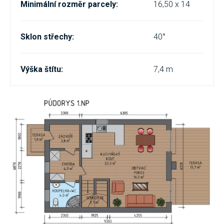
Minimální rozměr parcely:
16,50 x 14
Sklon střechy:
40°
Výška štítu:
7,4 m