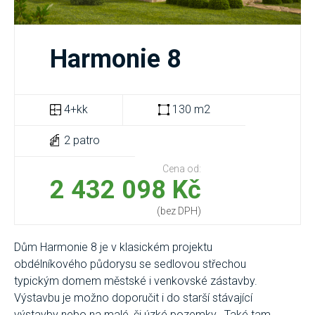
Harmonie 8
4+kk
130 m2
2 patro
Cena od:
2 432 098 Kč
(bez DPH)
Dům Harmonie 8 je v klasickém projektu
obdélníkového půdorysu se sedlovou střechou
typickým domem městské i venkovské zástavby.
Výstavbu je možno doporučit i do starší stávající
výstavby nebo na malé, či úzké pozemky. Také tam,