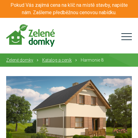
Pokud Vás zajímá cena na klíč na místě stavby, napište
nám. Zašleme předběžnou cenovou nabídku.
Zelené domky
Katalog a ceník
Harmonie 8