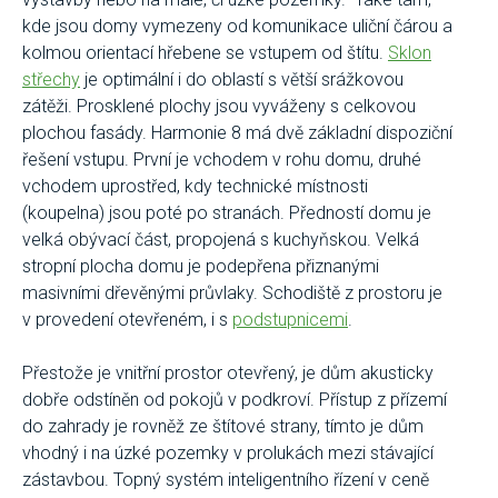
kde jsou domy vymezeny od komunikace uliční čárou a
kolmou orientací hřebene se vstupem od štítu.
Sklon
střechy
je optimální i do oblastí s větší srážkovou
zátěži. Prosklené plochy jsou vyváženy s celkovou
plochou fasády. Harmonie 8 má dvě základní dispoziční
řešení vstupu. První je vchodem v rohu domu, druhé
vchodem uprostřed, kdy technické místnosti
(koupelna) jsou poté po stranách. Předností domu je
velká obývací část, propojená s kuchyňskou. Velká
stropní plocha domu je podepřena přiznanými
masivními dřevěnými průvlaky. Schodiště z prostoru je
v provedení otevřeném, i s
podstupnicemi
.
Přestože je vnitřní prostor otevřený, je dům akusticky
dobře odstíněn od pokojů v podkroví. Přístup z přízemí
do zahrady je rovněž ze štítové strany, tímto je dům
vhodný i na úzké pozemky v prolukách mezi stávající
zástavbou. Topný systém inteligentního řízení v ceně